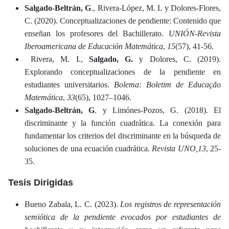
Salgado-Beltrán, G
., Rivera-López, M. I. y Dolores-Flores,
C. (2020). Conceptualizaciones de pendiente: Contenido que
enseñan los profesores del Bachillerato.
UNIÓN-Revista
Iberoamericana de Educación Matemática
,
15
(57), 41-56.
Rivera, M. I.,
Salgado, G.
y Dolores, C. (2019).
Explorando conceptualizaciones de la pendiente en
estudiantes universitarios.
Bolema: Boletim de Educação
Matemática
,
33
(65), 1027–1046.
Salgado-Beltrán, G
. y Limónes-Pozos, G. (2018). El
discriminante y la función cuadrática. La conexión para
fundamentar los criterios del discriminante en la búsqueda de
soluciones de una ecuación cuadrática.
Revista UNO,
13
, 25-
35.
Tesis Dirigidas
Bueno Zabala, L. C. (2023).
Los registros de representación
semiótica de la pendiente evocados por estudiantes de