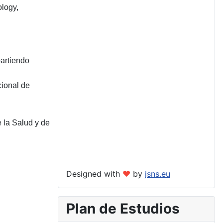
ology,
artiendo
cional de
e la Salud y de
Designed with
❤
by
jsns.eu
Plan de Estudios