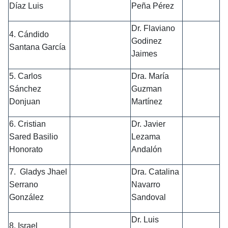
Díaz Luis
Peña Pérez
Dr. Flaviano
4. Cándido
Godinez
Santana García
Jaimes
5. Carlos
Dra. María
Sánchez
Guzman
Donjuan
Martínez
6. Cristian
Dr. Javier
Sared Basilio
Lezama
Honorato
Andalón
7. Gladys Jhael
Dra. Catalina
Serrano
Navarro
González
Sandoval
Dr. Luis
8. Israel