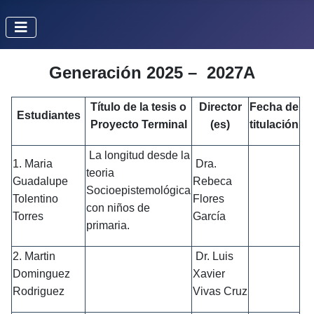
Generación 2025 – 2027A
Título de la tesis o
Director
Fecha de
Estudiantes
Proyecto Terminal
(es)
titulación
La longitud desde la
1. Maria
Dra.
teoria
Guadalupe
Rebeca
Socioepistemológica
Tolentino
Flores
con niños de
Torres
García
primaria.
2. Martin
Dr. Luis
Dominguez
Xavier
Rodriguez
Vivas Cruz