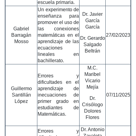
escuela primaria.
Un experimento de
Dr. Javier
enseñanza para
García
promover el uso de
García
Gabriel
las conexiones
Barragán
matemáticas en el
27/02/2023
Dr. Gerardo
Mosso
aprendizaje de las
Salgado
ecuaciones
Beltrán
lineales en
bachillerato.
M.C.
Maribel
Errores y
Vicario
dificultades en el
Mejía
Guillermo
aprendizaje de
Santillán
inecuaciones de
07/11/2025
Dr.
López
primer grado en
Crisólogo
estudiantes de
Dolores
Matemáticas.
Flores
Dr. Antonio
Errores y
Zavaleta