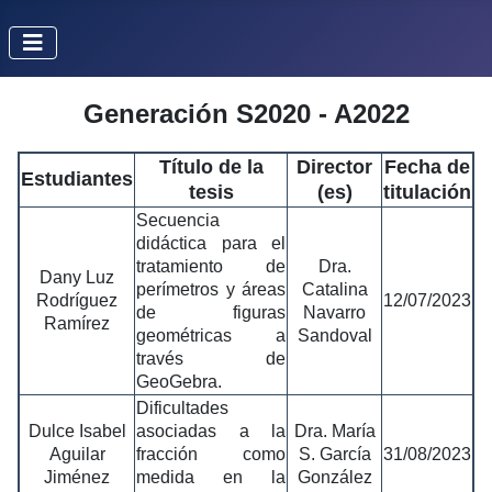
Generación S2020 - A2022
Título de la
Director
Fecha de
Estudiantes
tesis
(es)
titulación
Secuencia
didáctica para el
tratamiento de
Dra.
Dany Luz
perímetros y áreas
Catalina
Rodríguez
12/07/2023
de figuras
Navarro
Ramírez
geométricas a
Sandoval
través de
GeoGebra.
Dificultades
Dulce Isabel
asociadas a la
Dra. María
Aguilar
fracción como
S. García
31/08/2023
Jiménez
medida en la
González