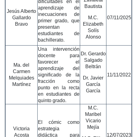
dificultades en el
Bautista
aprendizaje de
Jesús Alberto
inecuaciones de
Gallardo
M.C.
07/11/2025
primer grado, que
Bravo
Elizabeth
presentan
Solís
estudiantes de
Alonso
bachillerato.
Una intervención
Dr. Gerardo
docente para
Salgado
favorecer el
Ma. del
Beltrán
aprendizaje del
Carmen
significado de la
11/11/2022
Melquiades
Dr. Javier
fracción como
Martínez
García
punto en la recta
García
en estudiantes de
quinto grado.
M.C.
Maribel
Vicario
El cómic como
Mejía
Victoria
estrategia
Acosta
didáctica para
12/07/2023