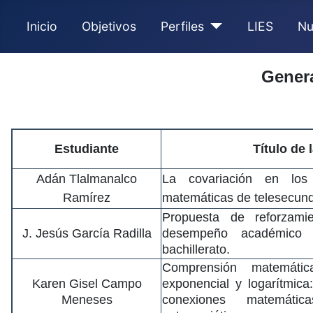
Inicio
Objetivos
Perfiles
LIES
Nu
Genera
Estudiante
Título de 
Adán Tlalmanalco
La covariación en los
Ramírez
matemáticas de telesecund
Propuesta de reforzami
J. Jesús García Radilla
desempeño académico 
bachillerato.
Comprensión matemátic
Karen Gisel Campo
exponencial y logarítmica
Meneses
conexiones matemát